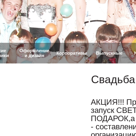
кие
Оформление
Корпоративы
Выпускные
ники
и дизайн
Свадьба
АКЦИЯ!!! Пр
запуск СВЕ
ПОДАРОК,а т
- составлен
организацию