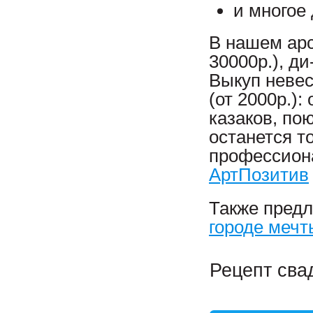
и многое 
В нашем арс
30000р.), д
Выкуп неве
(от 2000р.):
казаков, по
останется т
профессион
АртПозитив
Также пред
городе мечт
Рецепт сва