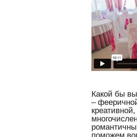
Какой бы вы
– фееричной
креативной
многочислен
романтичным
поможем во