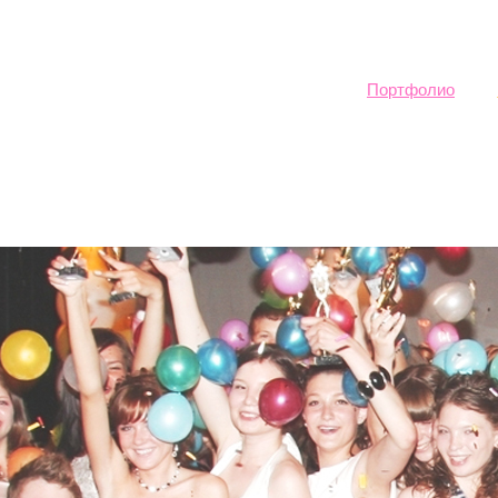
Sk
ma
co
Портфолио