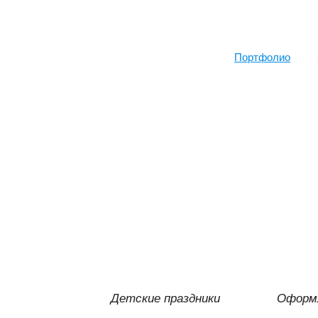
Sk
ma
co
Портфолио
Детские праздники
Оформл