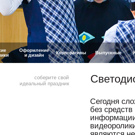
кие
Оформление
Корпоративы
Выпускные
ники
и дизайн
Светоди
соберите свой
идеальный праздник
Сегодня сл
без средств
информации
видеоролик
являются н