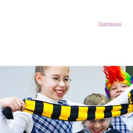
Sk
ma
co
Портфолио