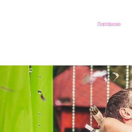
Sk
ma
co
Портфолио