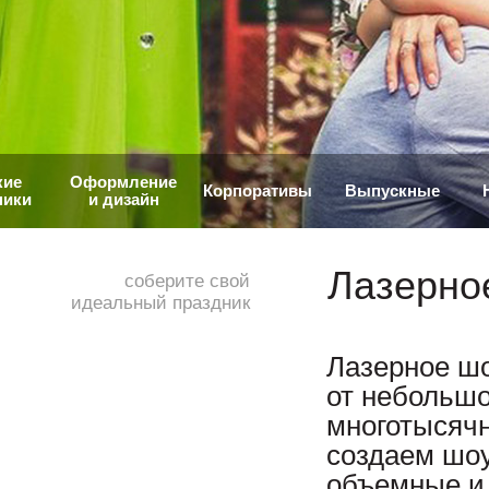
кие
Оформление
Корпоративы
Выпускные
ники
и дизайн
Лазерно
соберите свой
идеальный праздник
Лазерное шо
от небольшо
многотысячн
создаем шо
объемные и