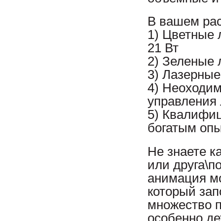
В вашем ра
1) Цветные
21 Вт
2) Зеленые 
3) Лазерные
4) Неоходим
управления
5) Квалифи
богатым оп
Не знаете к
или друга\п
анимация м
который зап
множество п
особенно де