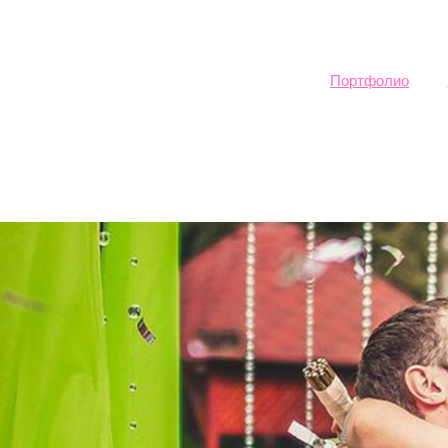
Sk
ma
co
Портфолио