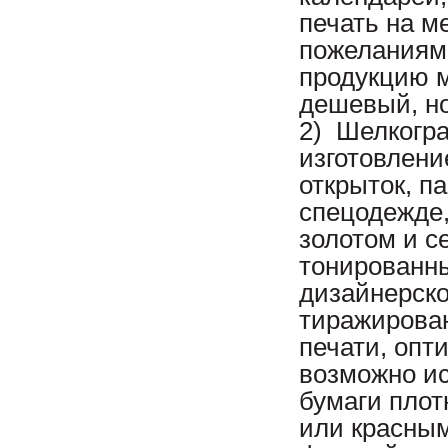
печать на м
пожеланиям
продукцию м
дешевый, но
2) Шелкогра
изготовлени
открыток, па
спецодежде,
золотом и с
тонированны
дизайнерско
тиражирова
печати, опт
возможно ис
бумаги плот
или красным