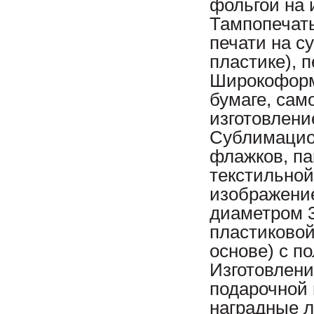
фольгой на 
Тампопечать
печати на с
пластике), 
Широкоформ
бумаге, сам
изготовлени
Сублимацион
флажков, па
текстильной
изображение
диаметром 3
пластиковой
основе) с п
Изготовлени
подарочной 
наградные л