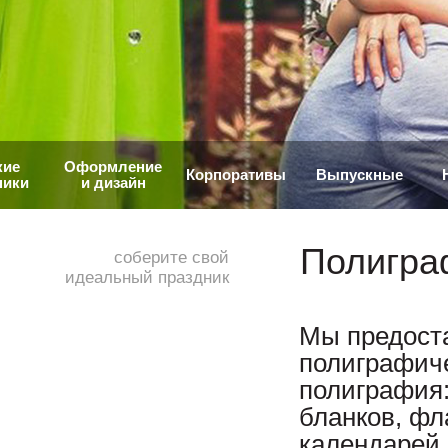
кие
Оформление
Корпоративы
Выпускные
ники
и дизайн
Полигра
соберите свой
идеальный праздник
Мы предоста
полиграфич
полиграфия:
бланков, фл
календарей,