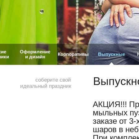
кие
Оформление
Корпоративы
Выпускные
ники
и дизайн
Выпускн
соберите свой
идеальный праздник
АКЦИЯ!!! Пр
мыльных пу
заказе от 3
шаров в не
При комплек