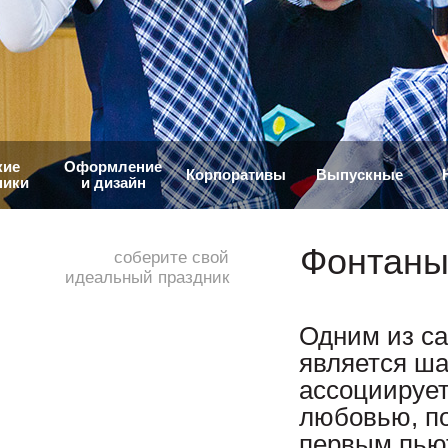
кие
Оформление
Корпоративы
Выпускные
ники
и дизайн
Фонтаны
соберите свой
идеальный праздник
Одним из са
является ш
ассоциирует
любовью, п
первым пьют