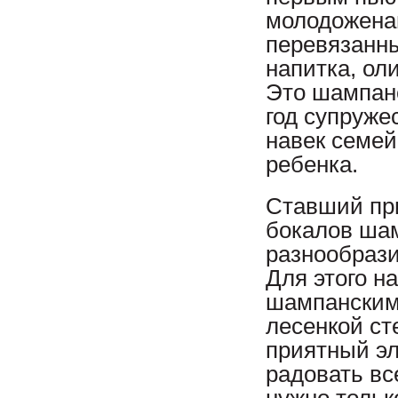
молодоженам
перевязанны
напитка, ол
Это шампанс
год супруже
навек семей
ребенка.
Ставший пр
бокалов ша
разнообрази
Для этого н
шампанским,
лесенкой ст
приятный эл
радовать вс