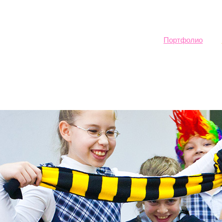
Sk
ma
co
Портфолио