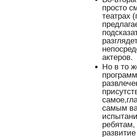
просто см
театрах 
предлагае
подсказат
разглядет
непосред
актеров.
Но в то ж
программ
развлече
присутст
самое,гла
самым ва
испытани
ребятам,
развитие