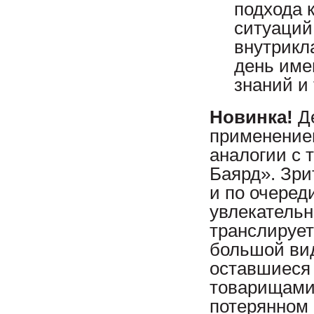
подхода 
ситуаций
внутрикл
день име
знаний и 
Новинка!
Де
применением
аналогии с 
Баярд». Зри
и по очеред
увлекательн
транслирует
большой вид
оставшиеся 
товарищами 
потерянном 