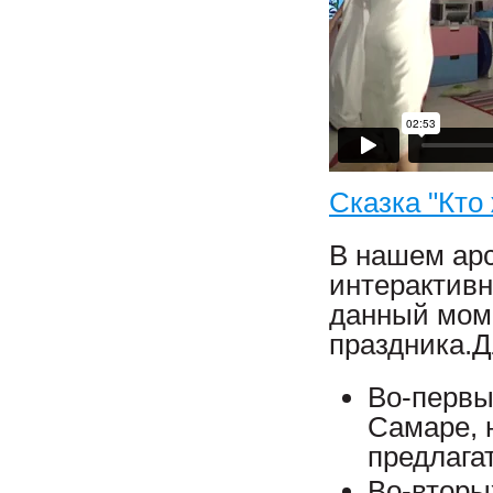
Сказка "Кто 
В нашем ар
интерактивн
данный мом
праздника.Д
Во-первы
Самаре, 
предлагат
Во-вторых