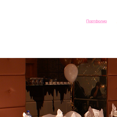
Sk
ma
co
Портфолио