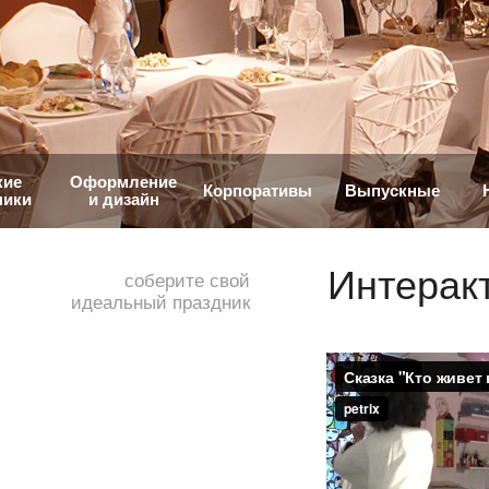
кие
Оформление
Корпоративы
Выпускные
ники
и дизайн
Интерак
соберите свой
идеальный праздник