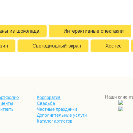
аны из шоколада
Интерактивные спектакли
зин
Светодиодный экран
Хостес
Наши клиент
ортфолио
Корпоратив
лиенты
Свадьба
онтакты
Частные праздники
Дополнительные услуги
Каталог артистов