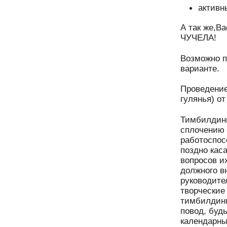
активн
А так же
ЧУЧЕЛА!
Возможно п
варианте.
Проведение
гулянья) от
Тимбилдинг
сплочению 
работоспос
поздно кас
вопросов и
должного в
руководите
творческие
тимбилдин
повод, буд
календарны