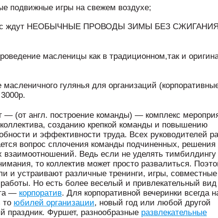
ые подвижные игры на свежем воздухе;
,Вас ждут НЕОБЫЧНЫЕ ПРОВОДЫ ЗИМЫ БЕЗ СЖИГАНИ
роведение масленицы как в традиционном,так и оригин
 масленичного гулянья для организаций (корпоративны
 3000р.
 — (от англ. построение команды) — комплекс меропри
коллектива, созданию крепкой команды и повышению
обности и эффективности труда. Всех руководителей р
ается вопрос сплочения команды подчиненных, решения
х взаимоотношений. Ведь если не уделять тимбилдингу
нимания, то коллектив может просто развалиться. Поэт
ли и устраивают различные тренинги, игры, совместные
 работы. Но есть более веселый и привлекательный вид
га —
корпоратив
. Для корпоративной вечеринки всегда н
ь то
юбилей организации
, новый год или любой другой
й праздник. Фуршет, разнообразные
развлекательные