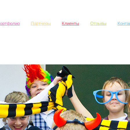
Skip to
main
content
ортфолио
Партнеры
Клиенты
Отзывы
Конта