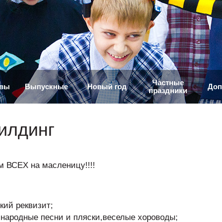
Частные
ивы
Выпускные
Новый год
Доп
праздники
илдинг
 ВСЕХ на масленицу!!!!
ский реквизит;
-народные песни и пляски,веселые хороводы;