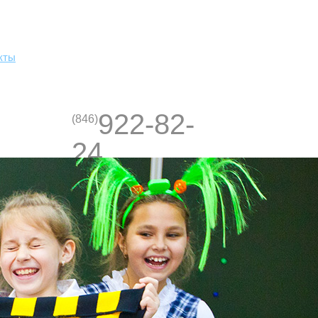
кты
922-82-
(846)
24