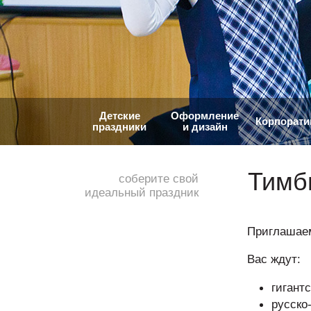
Детские
Оформление
Корпорат
праздники
и дизайн
Тимб
соберите свой
идеальный праздник
Приглашаем
Вас ждут:
гигант
русско