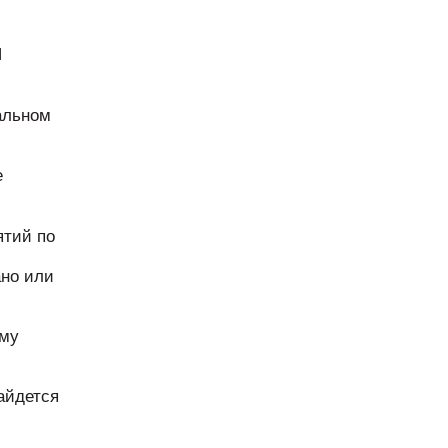
Я
альном
е
ятий по
ано или
ому
айдется