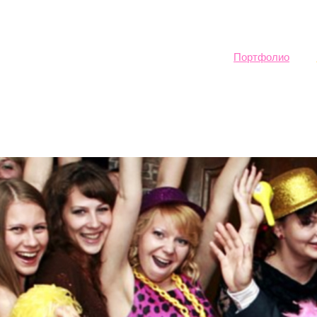
Sk
ma
co
Портфолио