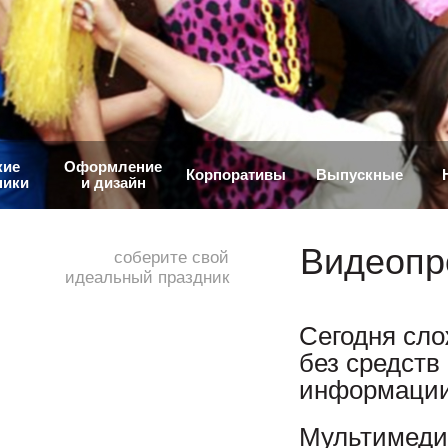
кие
Оформление
Корпоративы
Выпускные
ники
и дизайн
Видеопр
соберите свой
идеальный праздник
Сегодня сл
без средств
информации
Мультимеди