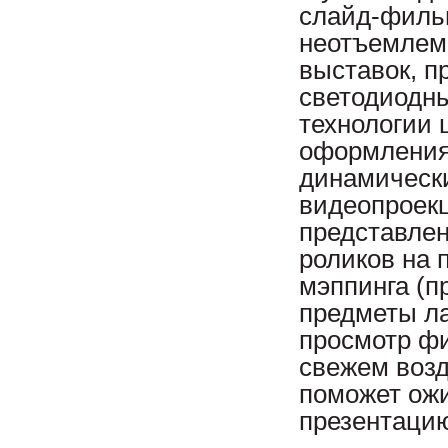
слайд-филь
неотъемлем
выставок, п
светодиодн
технологии 
оформления
динамическ
видеопроекц
представлен
роликов на 
мэппинга (п
предметы л
просмотр фи
свежем возд
поможет ож
презентацию