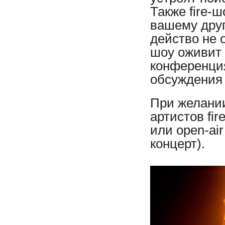
Также fire-
вашему друг
действо не 
шоу оживит 
конференция
обсуждения
При желани
артистов fi
или open-ai
концерт).