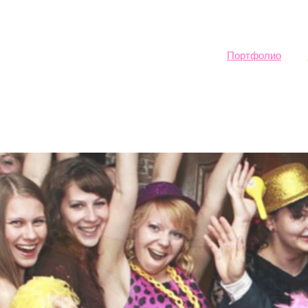
Sk
ma
co
Портфолио