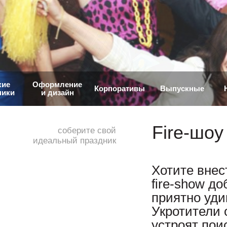
кие
Оформление
Корпоративы
Выпускные
ники
и дизайн
Fire-шоу
соберите свой
идеальный праздник
Хотите внес
fire-show д
приятно уди
Укротители 
устроят пои