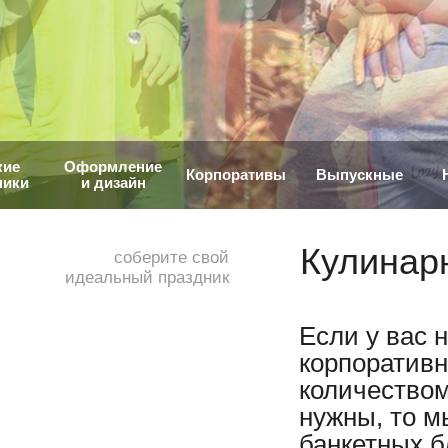
кие
Оформление
Корпоративы
Выпускные
ники
и дизайн
Кулинар
соберите свой
идеальный праздник
Если у вас 
корпоратив
количеством
нужны, то м
банкетных 