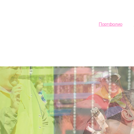
Sk
ma
co
Портфолио