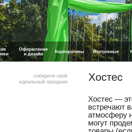
кие
Оформление
Корпоративы
Выпускные
ники
и дизайн
Хостес
соберите свой
идеальный праздник
Хостес — эт
встречают в
атмосферу н
могут проде
товары (есл