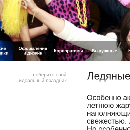
кие
Оформление
Корпоративы
Выпускные
ники
и дизайн
Ледяные
соберите свой
идеальный праздник
Особенно а
летнюю жару
наполняющи
свежестью. 
Но особенно