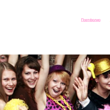
Sk
ma
co
Портфолио