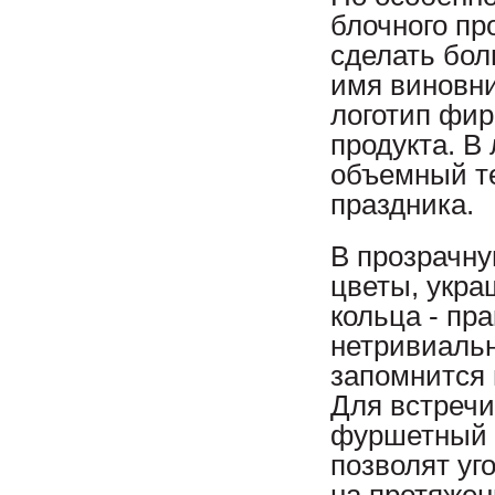
блочного пр
сделать бол
имя виновни
логотип фи
продукта. В
объемный те
праздника.
В прозрачну
цветы, укра
кольца - пр
нетривиальн
запомнится 
Для встречи
фуршетный 
позволят уг