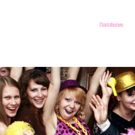
Sk
ma
co
Портфолио