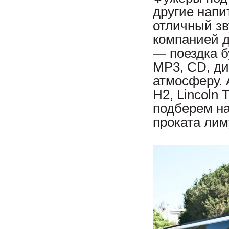
другие напи
отличный зв
компанией д
— поездка б
MP3, CD, ди
атмосферу. 
H2, Lincoln
подберем н
проката лим