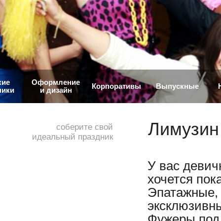
кие
Оформление
Корпоративы
Выпускные
ники
и дизайн
Лимузин
соберите свой
идеальный праздник
У вас девич
хочется пок
Эпатажные, 
эксклюзивн
Фужеры под 