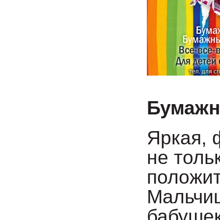
Бумажн
Яркая, 
не толь
положит
Мальчиш
бабушек