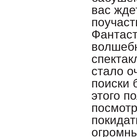
вас жде
поучаст
Фантаст
волшеб
спектак
стало о
поиски 
этого п
посмотр
покидат
огромны