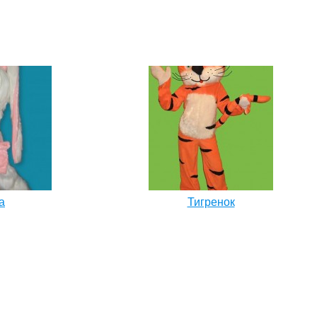
а
Тигренок