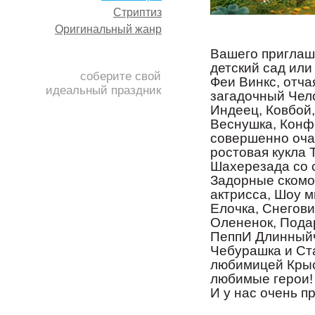
Стриптиз
Оригинальный жанр
Вашего приглаше
детский сад ил
соберите свой
Феи Винкс, отча
идеальный праздник
загадочный Чел
Индеец, Ковбой
Веснушка, Конф
совершенно оча
ростовая кукла 
Шахерезада со 
Задорные скомо
актрисса, Шоу м
Елочка, Снегови
Олененок, Пода
ПеппИ Длинныйч
Чебурашка и Ст
любимицей Крыс
любимые герои!
И у нас очень п