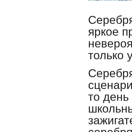
Серебря
яркое п
невероя
только 
Серебря
сценари
то день
школьны
зажигат