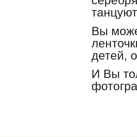
серебря
танцуют
Вы може
ленточк
детей, 
И Вы то
фотогра