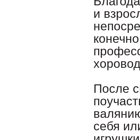
Благода
и взрос
непосре
конечно
професс
хоровод
⠀
После с
поучаст
валянию
себя ил
игрушки