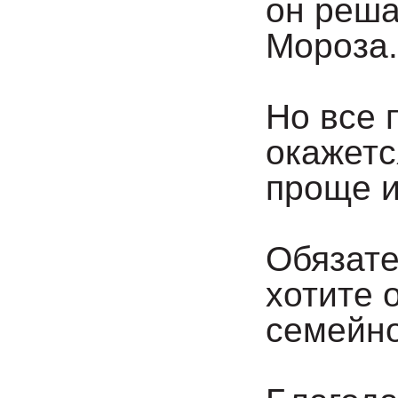
он реша
Мороза.
⠀
Но все 
окажетс
проще и
⠀
Обязате
хотите 
семейн
⠀