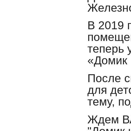
Железно
В 2019 
помещен
теперь 
«Домик 
После с
для дет
тему, п
Ждем ВА