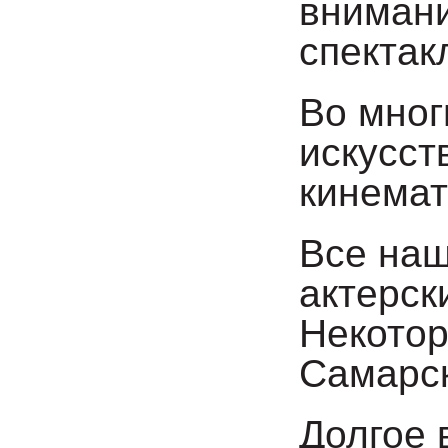
внимани
спектак
Во мног
искусст
кинемат
Все на
актерск
Некотор
Самарск
Долгое 