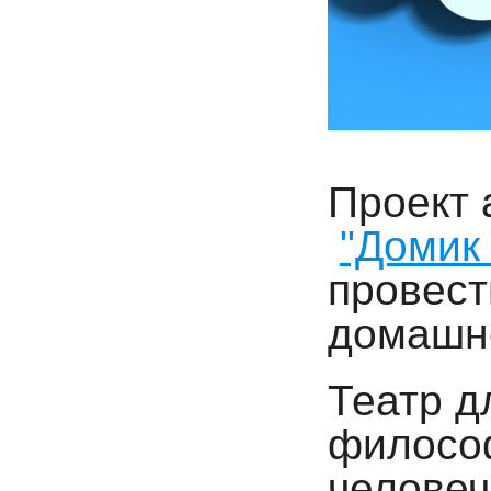
Проект 
"Домик
провест
домашне
Театр д
философ
человеч