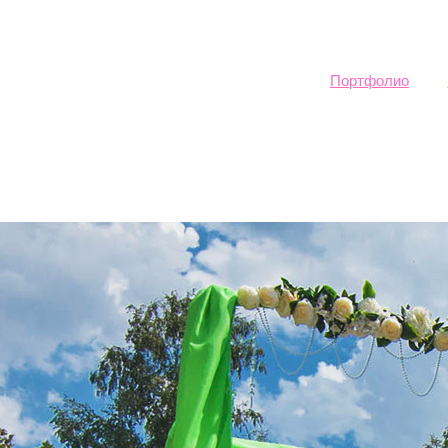
Sk
ma
co
Портфолио