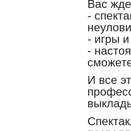
Вас жде
- спект
неулови
- игры 
- насто
сможете
И все э
професс
выклад
Спектак